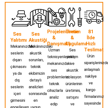
Projelendirme
Üretim
81
Ses
Ses
&
&
İlde
Yalıtımı
Akustiği
Danışmalık
Uygulama
Hızlı
Mekanınızdaki
Mekânınızdaki
Teslimat
Uzman
Ses
seslerin
akustik
Ürün
teknisyenlerimiz,
yalıtım
dışarı
sorunları,
siparişlerinizde
mekanınızdaki
ve
çıkmasını
teknik
anlaşmalı
ses
akustik
ya da
ekibimizin
nakliye
problemlerini
izolasyon
dış
detaylı
ve
teknik
ürünlerinin
seslerin
analizleri
kargo
cihazlarla
üretimini,
içeri
sonrasında
firmalarımız
analiz
satışını
girmesini
en
sayesinde
edip
ve
engelleyen
uygun