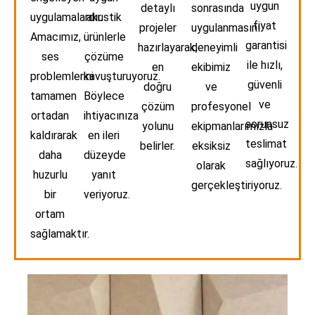
uygun
detaylı
sonrasında
uygulamalardır.
akustik
fiyat
projeler
uygulanmasını
Amacımız,
ürünlerle
garantisi
hazırlayarak,
deneyimli
ses
çözüme
ile hızlı,
en
ekibimiz
problemlerini
kavuşturuyoruz.
güvenli
doğru
ve
tamamen
Böylece
ve
çözüm
profesyonel
ortadan
ihtiyacınıza
sorunsuz
yolunu
ekipmanlarımızla
kaldırarak
en ileri
teslimat
belirler.
eksiksiz
daha
düzeyde
sağlıyoruz.
olarak
huzurlu
yanıt
gerçekleştiriyoruz.
bir
veriyoruz.
ortam
sağlamaktır.