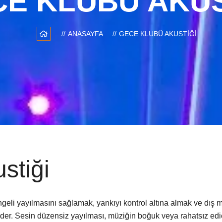
E KLUBÜ AKUS
ANASAYFA
GECE KLUBÜ AKUSTIĞI
stiği
geli yayılmasını sağlamak, yankıyı kontrol altına almak ve dış
der. Sesin düzensiz yayılması, müziğin boğuk veya rahatsız edic