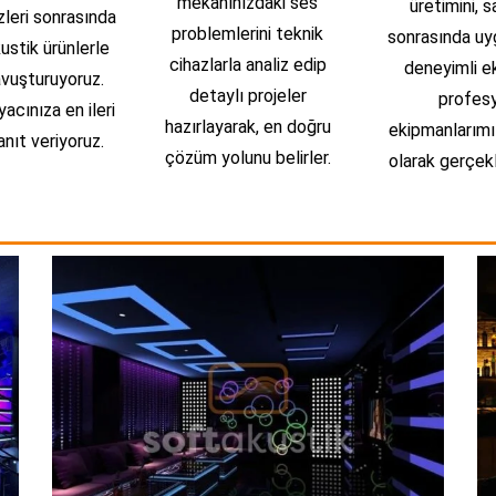
mekanınızdaki ses
üretimini, s
zleri sonrasında
problemlerini teknik
sonrasında uy
ustik ürünlerle
cihazlarla analiz edip
deneyimli e
vuşturuyoruz.
detaylı projeler
profes
acınıza en ileri
hazırlayarak, en doğru
ekipmanlarımı
nıt veriyoruz.
çözüm yolunu belirler.
olarak gerçekl