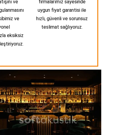
atışını ve
firmalarımız sayesinde
gulanmasını
uygun fiyat garantisi ile
kibimiz ve
hızlı, güvenli ve sorunsuz
yonel
teslimat sağlıyoruz.
zla eksiksiz
eştiriyoruz.