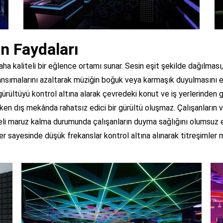
n Faydaları
a kaliteli bir eğlence ortamı sunar. Sesin eşit şekilde dağılması
yansımalarını azaltarak müziğin boğuk veya karmaşık duyulmasını 
gürültüyü kontrol altına alarak çevredeki konut ve iş yerlerinden ge
ken dış mekânda rahatsız edici bir gürültü oluşmaz. Çalışanların v
reli maruz kalma durumunda çalışanların duyma sağlığını olumsuz e
er sayesinde düşük frekanslar kontrol altına alınarak titreşimler mi