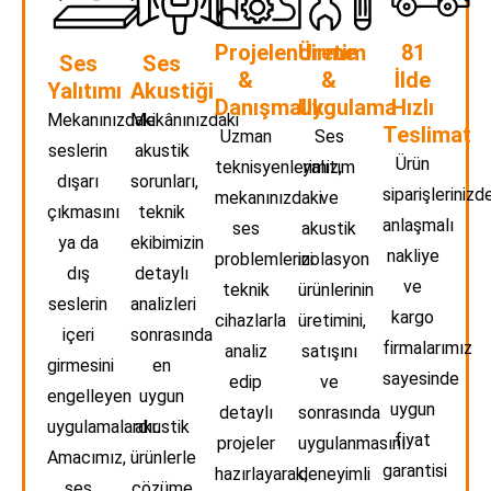
Projelendirme
Üretim
81
Ses
Ses
&
&
İlde
Yalıtımı
Akustiği
Danışmalık
Uygulama
Hızlı
Mekanınızdaki
Mekânınızdaki
Teslimat
Uzman
Ses
seslerin
akustik
Ürün
teknisyenlerimiz,
yalıtım
dışarı
sorunları,
siparişlerinizde
mekanınızdaki
ve
çıkmasını
teknik
anlaşmalı
ses
akustik
ya da
ekibimizin
nakliye
problemlerini
izolasyon
dış
detaylı
ve
teknik
ürünlerinin
seslerin
analizleri
kargo
cihazlarla
üretimini,
içeri
sonrasında
firmalarımız
analiz
satışını
girmesini
en
sayesinde
edip
ve
engelleyen
uygun
uygun
detaylı
sonrasında
uygulamalardır.
akustik
fiyat
projeler
uygulanmasını
Amacımız,
ürünlerle
garantisi
hazırlayarak,
deneyimli
ses
çözüme