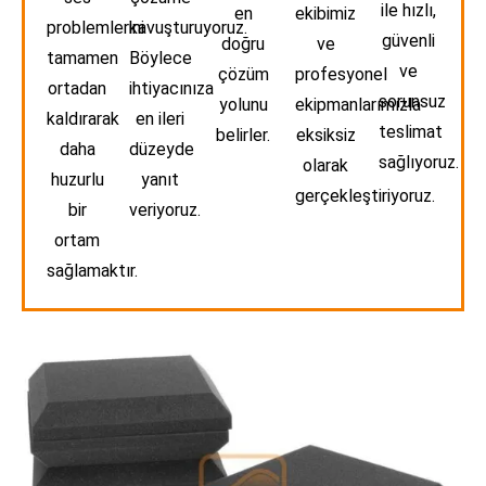
ile hızlı,
en
ekibimiz
problemlerini
kavuşturuyoruz.
güvenli
doğru
ve
tamamen
Böylece
ve
çözüm
profesyonel
ortadan
ihtiyacınıza
sorunsuz
yolunu
ekipmanlarımızla
kaldırarak
en ileri
teslimat
belirler.
eksiksiz
daha
düzeyde
sağlıyoruz.
olarak
huzurlu
yanıt
gerçekleştiriyoruz.
bir
veriyoruz.
ortam
sağlamaktır.