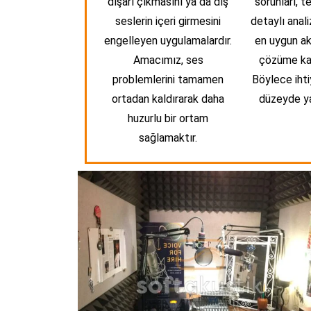
dışarı çıkmasını ya da dış
sorunları, t
seslerin içeri girmesini
detaylı anali
engelleyen uygulamalardır.
en uygun ak
Amacımız, ses
çözüme ka
problemlerini tamamen
Böylece ihtiy
ortadan kaldırarak daha
düzeyde ya
huzurlu bir ortam
sağlamaktır.