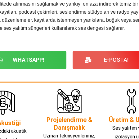
litede alınmasını sağlamak ve yankıyı en aza indirerek temiz bir
ıtları, podcast çekimleri, seslendirme stüdyoları ve radyo yayınl
düzenlemeler, kayıtlarda istenmeyen yankılara, boğuk veya sert
 ve ses yalıtım süngerleri kullanılarak ses dengesi sağlanır.
WHATSAPP!
E-POSTA!
Projelendirme &
Üretim & 
kustiği
Danışmalık
Ses yalıtım 
daki akustik
Uzman teknisyenlerimiz,
izolasyon ü