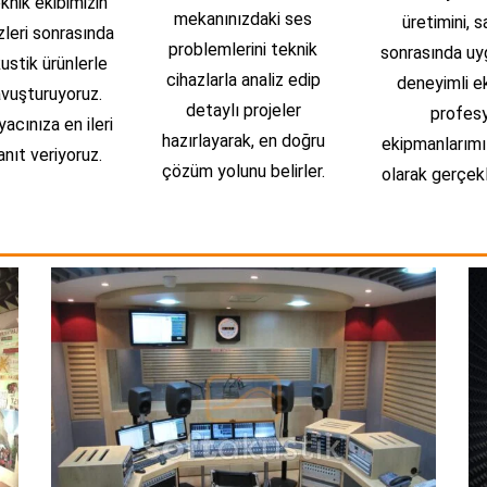
eknik ekibimizin
mekanınızdaki ses
üretimini, s
zleri sonrasında
problemlerini teknik
sonrasında uy
ustik ürünlerle
cihazlarla analiz edip
deneyimli e
vuşturuyoruz.
detaylı projeler
profes
acınıza en ileri
hazırlayarak, en doğru
ekipmanlarımı
nıt veriyoruz.
çözüm yolunu belirler.
olarak gerçekl