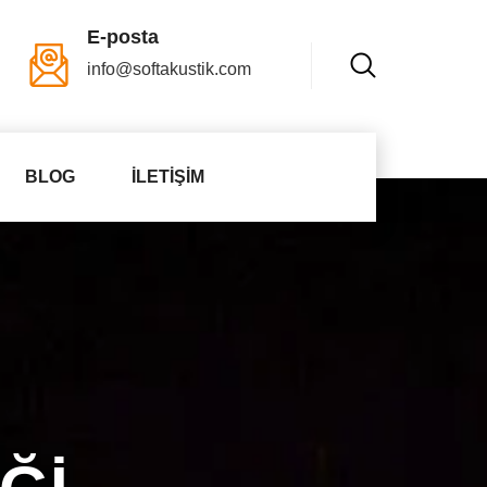
E-posta
info@softakustik.com
BLOG
İLETIŞIM