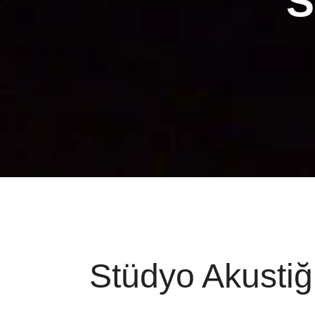
S
Stüdyo Akustiğ