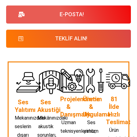
E-POSTA!
TEKLİF ALIN!
Projelendirme
Üretim
81
Ses
Ses
&
&
İlde
Yalıtımı
Akustiği
Danışmalık
Uygulama
Hızlı
Mekanınızdaki
Mekânınızdaki
Teslimat
Uzman
Ses
seslerin
akustik
Ürün
teknisyenlerimiz,
yalıtım
dışarı
sorunları,