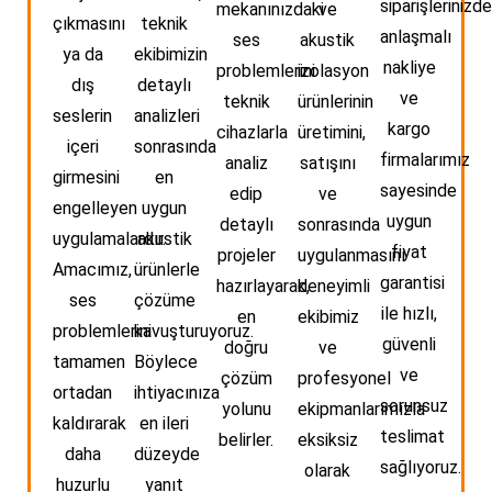
siparişlerinizde
mekanınızdaki
ve
çıkmasını
teknik
anlaşmalı
ses
akustik
ya da
ekibimizin
nakliye
problemlerini
izolasyon
dış
detaylı
ve
teknik
ürünlerinin
seslerin
analizleri
kargo
cihazlarla
üretimini,
içeri
sonrasında
firmalarımız
analiz
satışını
girmesini
en
sayesinde
edip
ve
engelleyen
uygun
uygun
detaylı
sonrasında
uygulamalardır.
akustik
fiyat
projeler
uygulanmasını
Amacımız,
ürünlerle
garantisi
hazırlayarak,
deneyimli
ses
çözüme
ile hızlı,
en
ekibimiz
problemlerini
kavuşturuyoruz.
güvenli
doğru
ve
tamamen
Böylece
ve
çözüm
profesyonel
ortadan
ihtiyacınıza
sorunsuz
yolunu
ekipmanlarımızla
kaldırarak
en ileri
teslimat
belirler.
eksiksiz
daha
düzeyde
sağlıyoruz.
olarak
huzurlu
yanıt