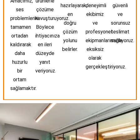
Amacımız,
ürünlerle
hazırlayarak,
deneyimli
güvenli
ses
çözüme
en
ekibimiz
ve
problemlerini
kavuşturuyoruz.
doğru
ve
sorunsuz
tamamen
Böylece
çözüm
profesyonel
teslimat
ortadan
ihtiyacınıza
yolunu
ekipmanlarımızla
sağlıyoruz.
kaldırarak
en ileri
belirler.
eksiksiz
daha
düzeyde
olarak
huzurlu
yanıt
gerçekleştiriyoruz.
bir
veriyoruz.
ortam
sağlamaktır.