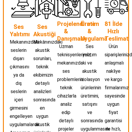
Projelendirme
Üretim
81 İlde
Ses
Ses
&
&
Hızlı
Yalıtımı
Akustiği
Danışmalık
Uygulama
Teslimat
Mekanınızdaki
Mekânınızdaki
Uzman
Ses
Ürün
seslerin
akustik
teknisyenlerimiz,
yalıtım
siparişlerinizd
dışarı
sorunları,
mekanınızdaki
ve
anlaşmalı
çıkmasını
teknik
ses
akustik
nakliye
ya da
ekibimizin
problemlerini
izolasyon
ve kargo
dış
detaylı
teknik
ürünlerinin
firmalarımız
seslerin
analizleri
cihazlarla
üretimini,
sayesinde
içeri
sonrasında
analiz
satışını
uygun
girmesini
en
edip
ve
fiyat
engelleyen
uygun
detaylı
sonrasında
garantisi
uygulamalardır.
akustik
projeler
uygulanmasını
ile hızlı,