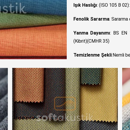
Işık Haslığı
: (ISO 105 B 02)
Fenolik Sararma
: Sararma 
Yanma Dayanımı
: BS EN 
(Kibrit)(CMHR 35)
Temizlenme Şekli
:Nemli be