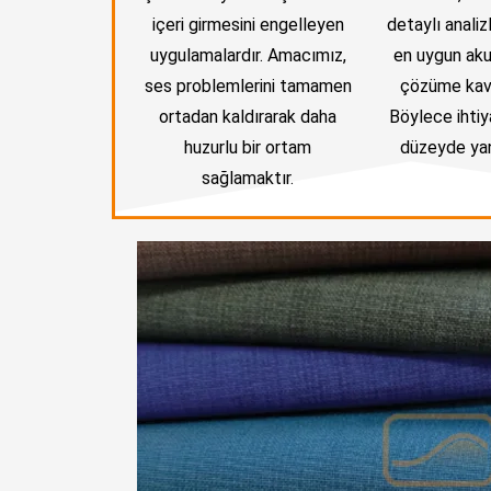
içeri girmesini engelleyen
detaylı analiz
uygulamalardır. Amacımız,
en uygun aku
ses problemlerini tamamen
çözüme kav
ortadan kaldırarak daha
Böylece ihtiya
huzurlu bir ortam
düzeyde yan
sağlamaktır.