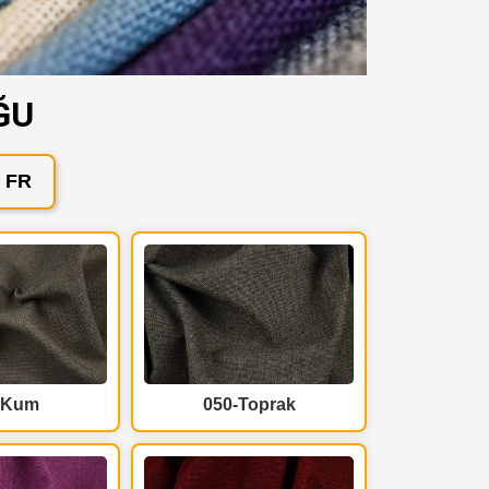
ĞU
 FR
-Kum
050-Toprak