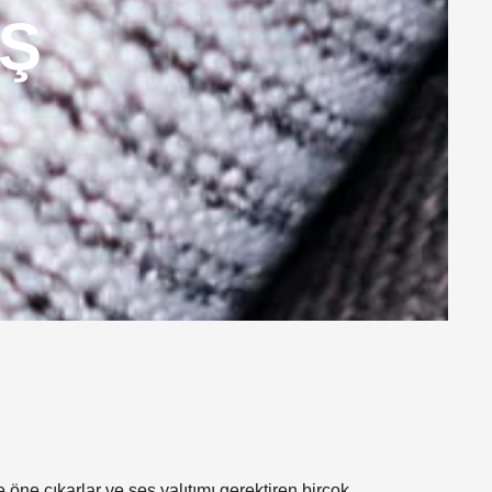
Ş
 öne çıkarlar ve ses yalıtımı gerektiren birçok