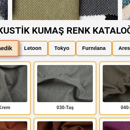
KUSTİK KUMAŞ RENK KATALO
edik
Letoon
Tokyo
Furnılana
Ares
Krem
030-Taş
040