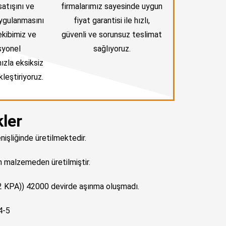
satışını ve
firmalarımız sayesinde uygun
ygulanmasını
fiyat garantisi ile hızlı,
ekibimiz ve
güvenli ve sorunsuz teslimat
syonel
sağlıyoruz.
ızla eksiksiz
leştiriyoruz.
kler
şliğinde üretilmektedir.
n malzemeden üretilmiştir.
2 KPA)) 42000 devirde aşınma oluşmadı.
4-5