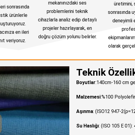
mekanınızdaki ses
üretimini, 
leri sonrasında
problemlerini teknik
sonrasında u
stik ürünlerle
cihazlarla analiz edip detaylı
deneyimli 
uşturuyoruz.
projeler hazırlayarak, en
profe
cınıza en ileri
doğru çözüm yolunu belirler.
ekipmanlarım
ıt veriyoruz.
olarak gerçek
Teknik Özelli
Boyutlar
:140cm-160 cm geni
Malzemesi
:%100 Polyolefi
Aşınma
: (ISO12 947-2(p=1
Su Haslığı
: (ISO 105 E 01): 