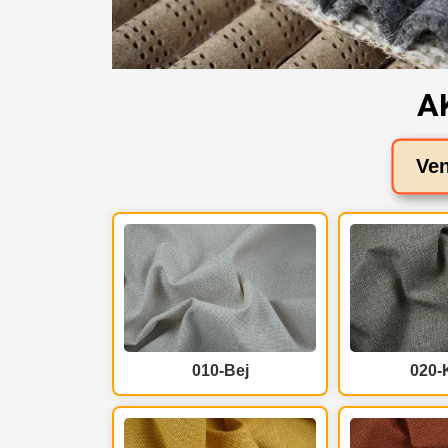
A
Ven
010-Bej
020-