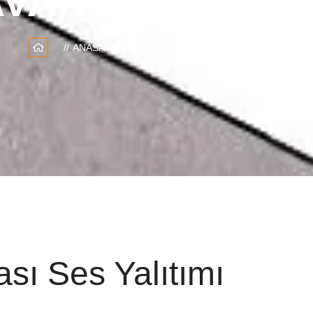
VAN ARASI SES
ANASAYFA
ASMA TAVAN ARASI SES YALITIMI
sı Ses Yalıtımı