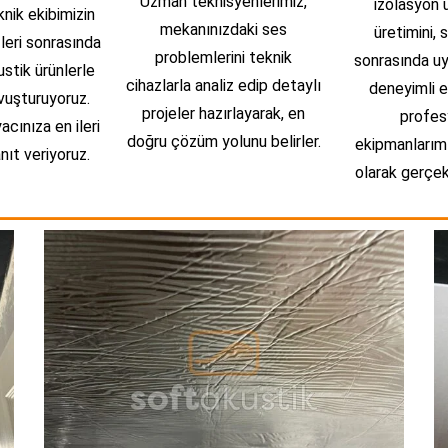
Uzman teknisyenlerimiz,
izolasyon ü
knik ekibimizin
mekanınızdaki ses
üretimini, 
zleri sonrasında
problemlerini teknik
sonrasında u
stik ürünlerle
cihazlarla analiz edip detaylı
deneyimli e
uşturuyoruz.
projeler hazırlayarak, en
profes
acınıza en ileri
doğru çözüm yolunu belirler.
ekipmanlarımı
ıt veriyoruz.
olarak gerçek