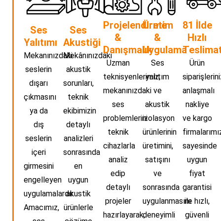
Projelendirme
Üretim
81 İlde
Ses
Ses
&
&
Hızlı
Yalıtımı
Akustiği
Danışmalık
Uygulama
Teslima
Mekanınızdaki
Mekânınızdaki
Uzman
Ses
Ürün
seslerin
akustik
teknisyenlerimiz,
yalıtım
siparişlerin
dışarı
sorunları,
mekanınızdaki
ve
anlaşmalı
çıkmasını
teknik
ses
akustik
nakliye
ya da
ekibimizin
problemlerini
izolasyon
ve kargo
dış
detaylı
teknik
ürünlerinin
firmalarımı
seslerin
analizleri
cihazlarla
üretimini,
sayesinde
içeri
sonrasında
analiz
satışını
uygun
girmesini
en
edip
ve
fiyat
engelleyen
uygun
detaylı
sonrasında
garantisi
uygulamalardır.
akustik
projeler
uygulanmasını
ile hızlı,
Amacımız,
ürünlerle
hazırlayarak,
deneyimli
güvenli