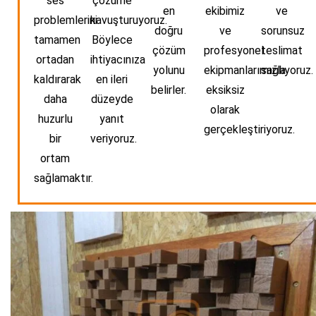
ses
çözüme
en
ekibimiz
ve
problemlerini
kavuşturuyoruz.
doğru
ve
sorunsuz
tamamen
Böylece
çözüm
profesyonel
teslimat
ortadan
ihtiyacınıza
yolunu
ekipmanlarımızla
sağlıyoruz.
kaldırarak
en ileri
belirler.
eksiksiz
daha
düzeyde
olarak
huzurlu
yanıt
gerçekleştiriyoruz.
bir
veriyoruz.
ortam
sağlamaktır.