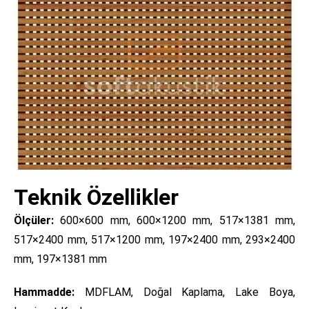
Teknik Özellikler
Ölçüler:
600×600 mm, 600×1200 mm, 517×1381 mm,
517×2400 mm, 517×1200 mm, 197×2400 mm, 293×2400
mm, 197×1381 mm
Hammadde:
MDFLAM, Doğal Kaplama, Lake Boya,