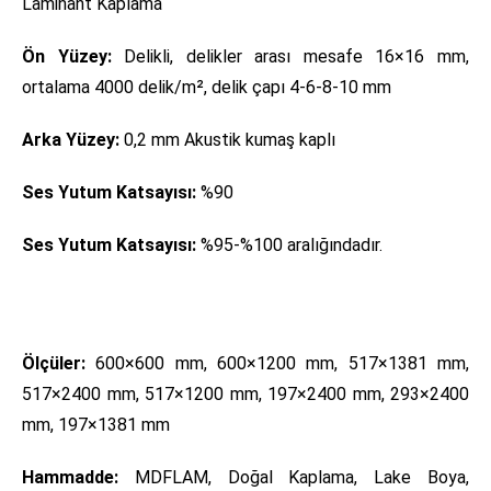
Laminant Kaplama
Ön Yüzey:
Delikli, delikler arası mesafe 16×16 mm,
ortalama 4000 delik/m², delik çapı 4-6-8-10 mm
Arka Yüzey:
0,2 mm Akustik kumaş kaplı
Ses Yutum Katsayısı:
%90
Ses Yutum Katsayısı:
%95-%100 aralığındadır.
Ölçüler:
600×600 mm, 600×1200 mm, 517×1381 mm,
517×2400 mm, 517×1200 mm, 197×2400 mm, 293×2400
mm, 197×1381 mm
Hammadde:
MDFLAM, Doğal Kaplama, Lake Boya,