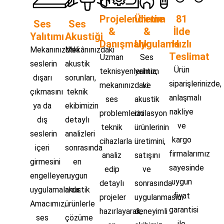
Projelendirme
Üretim
81
Ses
Ses
&
&
İlde
Yalıtımı
Akustiği
Danışmalık
Uygulama
Hızlı
Mekanınızdaki
Mekânınızdaki
Teslimat
Uzman
Ses
seslerin
akustik
Ürün
teknisyenlerimiz,
yalıtım
dışarı
sorunları,
siparişlerinizde,
mekanınızdaki
ve
çıkmasını
teknik
anlaşmalı
ses
akustik
ya da
ekibimizin
nakliye
problemlerini
izolasyon
dış
detaylı
ve
teknik
ürünlerinin
seslerin
analizleri
kargo
cihazlarla
üretimini,
içeri
sonrasında
firmalarımız
analiz
satışını
girmesini
en
sayesinde
edip
ve
engelleyen
uygun
uygun
detaylı
sonrasında
uygulamalardır.
akustik
fiyat
projeler
uygulanmasını
Amacımız,
ürünlerle
garantisi
hazırlayarak,
deneyimli
ses
çözüme
ile