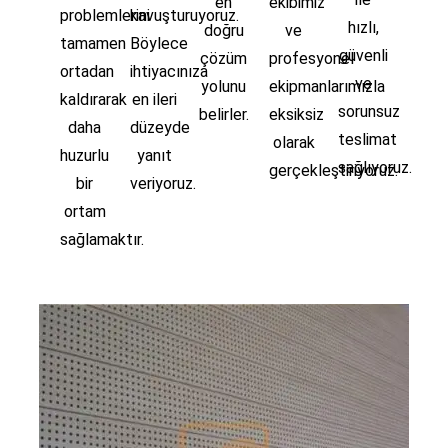
en
ekibimiz
problemlerini
kavuşturuyoruz.
hızlı,
doğru
ve
tamamen
Böylece
güvenli
çözüm
profesyonel
ortadan
ihtiyacınıza
ve
yolunu
ekipmanlarımızla
kaldırarak
en ileri
sorunsuz
belirler.
eksiksiz
daha
düzeyde
teslimat
olarak
huzurlu
yanıt
sağlıyoruz.
gerçekleştiriyoruz.
bir
veriyoruz.
ortam
sağlamaktır.