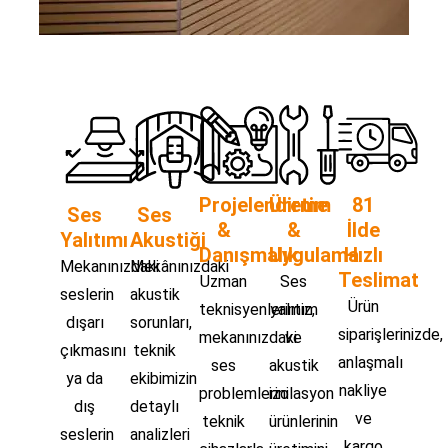
Projelendirme
Üretim
81
Ses
Ses
&
&
İlde
Yalıtımı
Akustiği
Danışmalık
Uygulama
Hızlı
Mekanınızdaki
Mekânınızdaki
Teslimat
Uzman
Ses
seslerin
akustik
Ürün
teknisyenlerimiz,
yalıtım
dışarı
sorunları,
siparişlerinizde,
mekanınızdaki
ve
çıkmasını
teknik
anlaşmalı
ses
akustik
ya da
ekibimizin
nakliye
problemlerini
izolasyon
dış
detaylı
ve
teknik
ürünlerinin
seslerin
analizleri
kargo