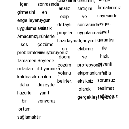
cihazlarla
üretimini,
içeri
sonrasında
firmalarımız
analiz
satışını
girmesini
en
sayesinde
edip
ve
engelleyen
uygun
uygun
detaylı
sonrasında
uygulamalardır.
akustik
fiyat
projeler
uygulanmasını
Amacımız,
ürünlerle
garantisi
hazırlayarak,
deneyimli
ses
çözüme
ile
en
ekibimiz
problemlerini
kavuşturuyoruz.
hızlı,
doğru
ve
tamamen
Böylece
güvenli
çözüm
profesyonel
ortadan
ihtiyacınıza
ve
yolunu
ekipmanlarımızla
kaldırarak
en ileri
sorunsuz
belirler.
eksiksiz
daha
düzeyde
teslimat
olarak
huzurlu
yanıt
sağlıyoruz.
gerçekleştiriyoruz.
bir
veriyoruz.
ortam
sağlamaktır.