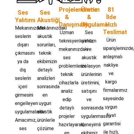
Projelendirme
Üretim
81
Ses
Ses
&
&
İlde
Yalıtımı
Akustiği
Danışmalık
Uygulama
Hızlı
Mekanınızdaki
Mekânınızdaki
Teslimat
Uzman
Ses
seslerin
akustik
Ürün
teknisyenlerimiz,
yalıtım
dışarı
sorunları,
siparişlerinizde
mekanınızdaki
ve
çıkmasını
teknik
anlaşmalı
ses
akustik
ya da
ekibimizin
nakliye
problemlerini
izolasyon
dış
detaylı
ve
teknik
ürünlerinin
seslerin
analizleri
kargo
cihazlarla
üretimini,
içeri
sonrasında
firmalarımız
analiz
satışını
girmesini
en
sayesinde
edip
ve
engelleyen
uygun
uygun
detaylı
sonrasında
uygulamalardır.
akustik
fiyat
projeler
uygulanmasını
Amacımız,
ürünlerle
garantisi
hazırlayarak,
deneyimli
ses
çözüme
ile hızlı,
en
ekibimiz