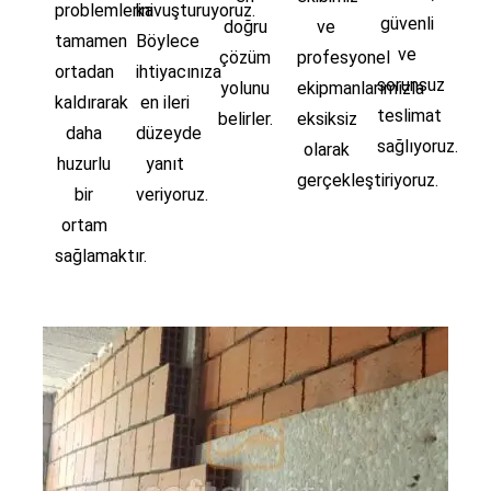
problemlerini
kavuşturuyoruz.
güvenli
doğru
ve
tamamen
Böylece
ve
çözüm
profesyonel
ortadan
ihtiyacınıza
sorunsuz
yolunu
ekipmanlarımızla
kaldırarak
en ileri
teslimat
belirler.
eksiksiz
daha
düzeyde
sağlıyoruz.
olarak
huzurlu
yanıt
gerçekleştiriyoruz.
bir
veriyoruz.
ortam
sağlamaktır.