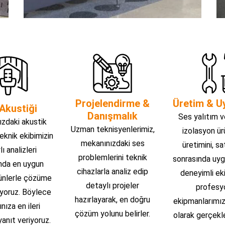
Projelendirme &
Üretim & U
Akustiği
Danışmalık
Ses yalıtım v
zdaki akustik
Uzman teknisyenlerimiz,
izolasyon ür
teknik ekibimizin
mekanınızdaki ses
üretimini, sa
ı analizleri
problemlerini teknik
sonrasında uyg
nda en uygun
cihazlarla analiz edip
deneyimli ek
rünlerle çözüme
detaylı projeler
profesy
yoruz. Böylece
hazırlayarak, en doğru
ekipmanlarımız
ınıza en ileri
çözüm yolunu belirler.
olarak gerçekle
anıt veriyoruz.