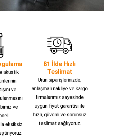
ygulama
81 İlde Hızlı
Teslimat
e akustik
Ürün siparişlerinizde,
ünlerinin
anlaşmalı nakliye ve kargo
tışını ve
firmalarımız sayesinde
ulanmasını
uygun fiyat garantisi ile
ibimiz ve
hızlı, güvenli ve sorunsuz
onel
teslimat sağlıyoruz.
la eksiksiz
ştiriyoruz.