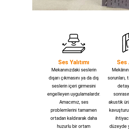
Ses Yalıtımı
Ses 
Mekanınızdaki seslerin
Mekânını
dışarı çıkmasını ya da dış
sorunları, 
seslerin içeri girmesini
detayl
engelleyen uygulamalardır.
sonrası
Amacımız, ses
akustik ü
problemlerini tamamen
kavuşturu
ortadan kaldırarak daha
ihtiyac
huzurlu bir ortam
düzeyde y