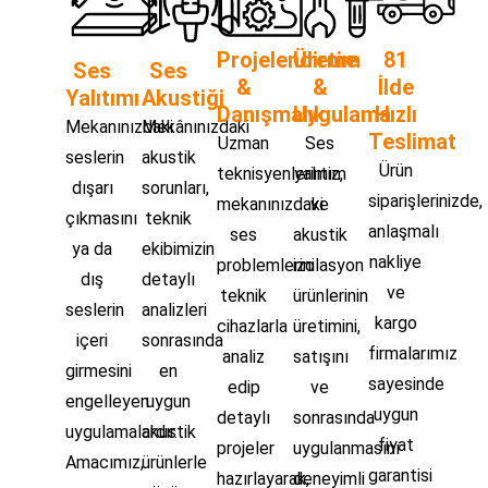
Projelendirme
Üretim
81
Ses
Ses
&
&
İlde
Yalıtımı
Akustiği
Danışmalık
Uygulama
Hızlı
Mekanınızdaki
Mekânınızdaki
Teslimat
Uzman
Ses
seslerin
akustik
Ürün
teknisyenlerimiz,
yalıtım
dışarı
sorunları,
siparişlerinizde,
mekanınızdaki
ve
çıkmasını
teknik
anlaşmalı
ses
akustik
ya da
ekibimizin
nakliye
problemlerini
izolasyon
dış
detaylı
ve
teknik
ürünlerinin
seslerin
analizleri
kargo
cihazlarla
üretimini,
içeri
sonrasında
firmalarımız
analiz
satışını
girmesini
en
sayesinde
edip
ve
engelleyen
uygun
uygun
detaylı
sonrasında
uygulamalardır.
akustik
fiyat
projeler
uygulanmasını
Amacımız,
ürünlerle
garantisi
hazırlayarak,
deneyimli