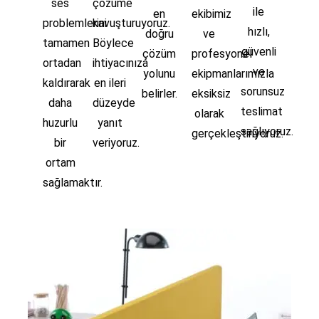
ses
çözüme
ile
en
ekibimiz
problemlerini
kavuşturuyoruz.
hızlı,
doğru
ve
tamamen
Böylece
güvenli
çözüm
profesyonel
ortadan
ihtiyacınıza
ve
yolunu
ekipmanlarımızla
kaldırarak
en ileri
sorunsuz
belirler.
eksiksiz
daha
düzeyde
teslimat
olarak
huzurlu
yanıt
sağlıyoruz.
gerçekleştiriyoruz.
bir
veriyoruz.
ortam
sağlamaktır.