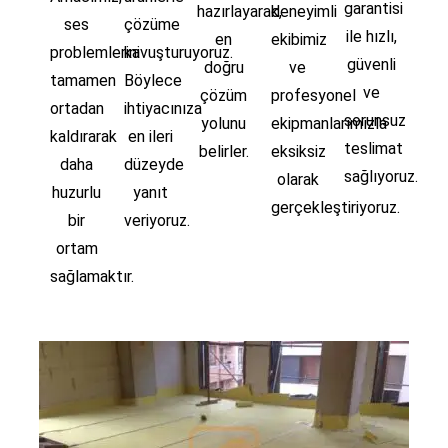
garantisi
hazırlayarak,
deneyimli
ses
çözüme
ile hızlı,
en
ekibimiz
problemlerini
kavuşturuyoruz.
güvenli
doğru
ve
tamamen
Böylece
ve
çözüm
profesyonel
ortadan
ihtiyacınıza
sorunsuz
yolunu
ekipmanlarımızla
kaldırarak
en ileri
teslimat
belirler.
eksiksiz
daha
düzeyde
sağlıyoruz.
olarak
huzurlu
yanıt
gerçekleştiriyoruz.
bir
veriyoruz.
ortam
sağlamaktır.