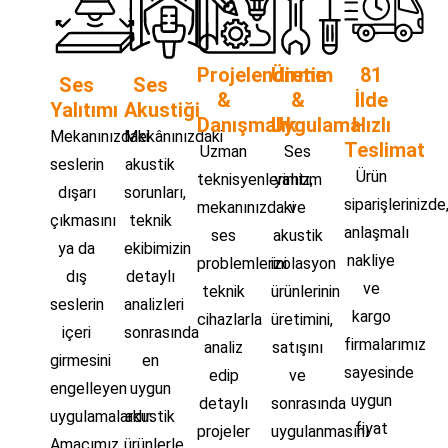
Projelendirme
Üretim
81
Ses
Ses
&
&
İlde
Yalıtımı
Akustiği
Danışmalık
Uygulama
Hızlı
Mekanınızdaki
Mekânınızdaki
Teslimat
Uzman
Ses
seslerin
akustik
Ürün
teknisyenlerimiz,
yalıtım
dışarı
sorunları,
siparişlerinizde
mekanınızdaki
ve
çıkmasını
teknik
anlaşmalı
ses
akustik
ya da
ekibimizin
nakliye
problemlerini
izolasyon
dış
detaylı
ve
teknik
ürünlerinin
seslerin
analizleri
kargo
cihazlarla
üretimini,
içeri
sonrasında
firmalarımız
analiz
satışını
girmesini
en
sayesinde
edip
ve
engelleyen
uygun
uygun
detaylı
sonrasında
uygulamalardır.
akustik
fiyat
projeler
uygulanmasını
Amacımız,
ürünlerle