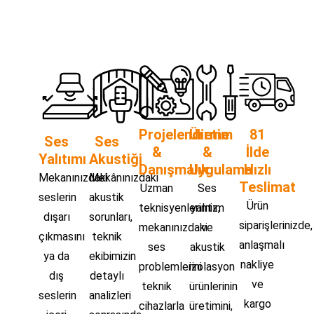
Projelendirme
Üretim
81
Ses
Ses
&
&
İlde
Yalıtımı
Akustiği
Danışmalık
Uygulama
Hızlı
Mekanınızdaki
Mekânınızdaki
Teslimat
Uzman
Ses
seslerin
akustik
Ürün
teknisyenlerimiz,
yalıtım
dışarı
sorunları,
siparişlerinizde,
mekanınızdaki
ve
çıkmasını
teknik
anlaşmalı
ses
akustik
ya da
ekibimizin
nakliye
problemlerini
izolasyon
dış
detaylı
ve
teknik
ürünlerinin
seslerin
analizleri
kargo
cihazlarla
üretimini,