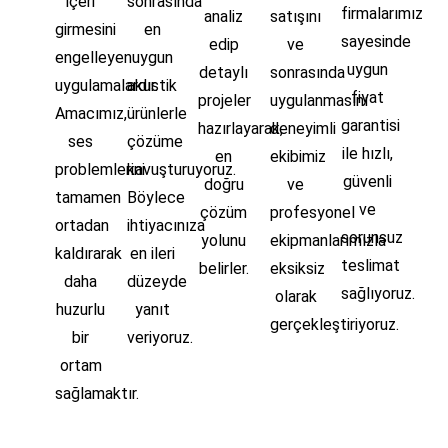
içeri
sonrasında
firmalarımız
analiz
satışını
girmesini
en
sayesinde
edip
ve
engelleyen
uygun
uygun
detaylı
sonrasında
uygulamalardır.
akustik
fiyat
projeler
uygulanmasını
Amacımız,
ürünlerle
garantisi
hazırlayarak,
deneyimli
ses
çözüme
ile hızlı,
en
ekibimiz
problemlerini
kavuşturuyoruz.
güvenli
doğru
ve
tamamen
Böylece
ve
çözüm
profesyonel
ortadan
ihtiyacınıza
sorunsuz
yolunu
ekipmanlarımızla
kaldırarak
en ileri
teslimat
belirler.
eksiksiz
daha
düzeyde
sağlıyoruz.
olarak
huzurlu
yanıt
gerçekleştiriyoruz.
bir
veriyoruz.
ortam
sağlamaktır.