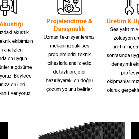
Projelendirme &
Üretim & U
Akustiği
Danışmalık
Ses yalıtım v
zdaki akustik
Uzman teknisyenlerimiz,
izolasyon ür
teknik ekibimizin
mekanınızdaki ses
üretimini, sa
ı analizleri
problemlerini teknik
sonrasında uyg
nda en uygun
cihazlarla analiz edip
deneyimli ek
rünlerle çözüme
detaylı projeler
profesy
yoruz. Böylece
hazırlayarak, en doğru
ekipmanlarımız
ınıza en ileri
çözüm yolunu belirler.
olarak gerçekle
anıt veriyoruz.