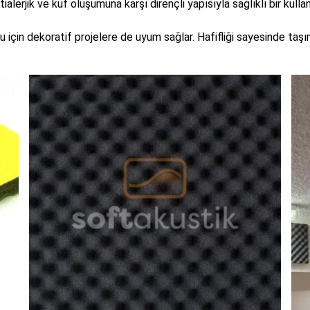
lerjik ve küf oluşumuna karşı dirençli yapısıyla sağlıklı bir kulla
 için dekoratif projelere de uyum sağlar. Hafifliği sayesinde taş