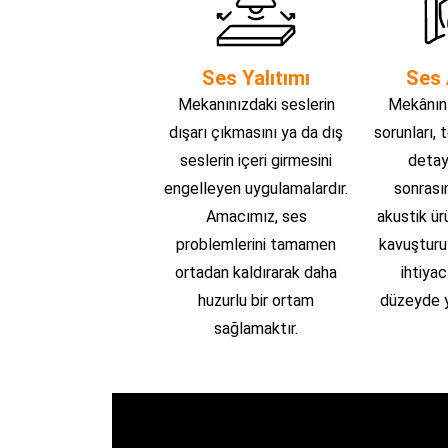
Ses Yalıtımı
Ses 
Mekanınızdaki seslerin
Mekânını
dışarı çıkmasını ya da dış
sorunları, 
seslerin içeri girmesini
detayl
engelleyen uygulamalardır.
sonrası
Amacımız, ses
akustik ü
problemlerini tamamen
kavuşturu
ortadan kaldırarak daha
ihtiyac
huzurlu bir ortam
düzeyde y
sağlamaktır.