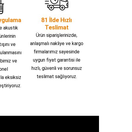
ygulama
81 İlde Hızlı
Teslimat
e akustik
Ürün siparişlerinizde,
ünlerinin
anlaşmalı nakliye ve kargo
tışını ve
firmalarımız sayesinde
ulanmasını
uygun fiyat garantisi ile
ibimiz ve
hızlı, güvenli ve sorunsuz
onel
teslimat sağlıyoruz.
la eksiksiz
ştiriyoruz.