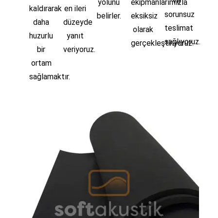
ve
yolunu
ekipmanlarımızla
kaldırarak
en ileri
sorunsuz
belirler.
eksiksiz
daha
düzeyde
teslimat
olarak
huzurlu
yanıt
sağlıyoruz.
gerçekleştiriyoruz.
bir
veriyoruz.
ortam
sağlamaktır.