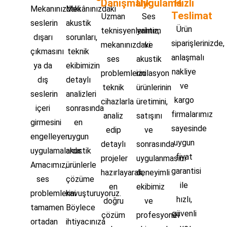
Danışmalık
Uygulama
Hızlı
Mekanınızdaki
Mekânınızdaki
Teslimat
Uzman
Ses
seslerin
akustik
Ürün
teknisyenlerimiz,
yalıtım
dışarı
sorunları,
siparişlerinizde,
mekanınızdaki
ve
çıkmasını
teknik
anlaşmalı
ses
akustik
ya da
ekibimizin
nakliye
problemlerini
izolasyon
dış
detaylı
ve
teknik
ürünlerinin
seslerin
analizleri
kargo
cihazlarla
üretimini,
içeri
sonrasında
firmalarımız
analiz
satışını
girmesini
en
sayesinde
edip
ve
engelleyen
uygun
uygun
detaylı
sonrasında
uygulamalardır.
akustik
fiyat
projeler
uygulanmasını
Amacımız,
ürünlerle
garantisi
hazırlayarak,
deneyimli
ses
çözüme
ile
en
ekibimiz
problemlerini
kavuşturuyoruz.
hızlı,
doğru
ve
tamamen
Böylece
güvenli
çözüm
profesyonel
ortadan
ihtiyacınıza